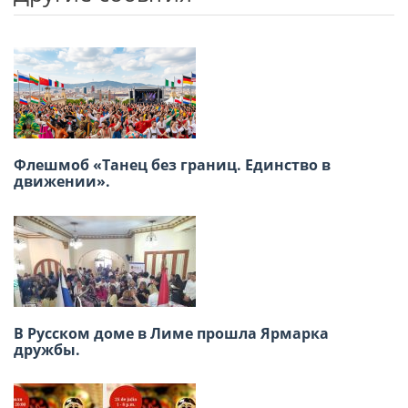
Previou
Next
Флешмоб «Танец без границ. Единство в
XVIII Региональная конференция российских
движении».
соотечественников стран Латинской
Америки
В Русском доме в Лиме прошла Ярмарка
дружбы.
Заседание ВКС россйских
соотечественников16-17 июня, г. Москва