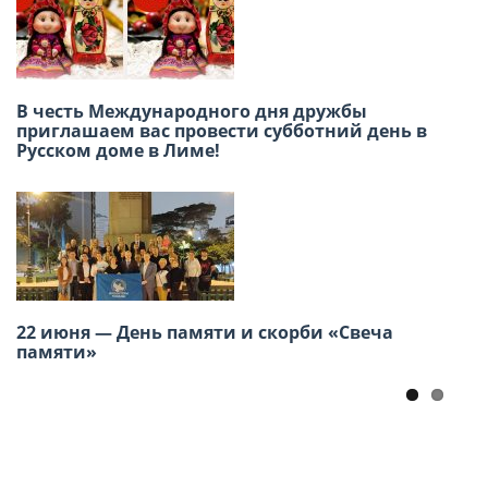
В честь Международного дня дружбы
приглашаем вас провести субботний день в
Международный конкурс детского
Русском доме в Лиме!
творчества «Москва в сердце каждого»
22 июня — День памяти и скорби «Свеча
VII Региональная молодежная конференция
памяти»
российских соотечественников стран
Америки