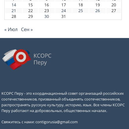
14
15
16
17
18
19
20
21
22
23
24
25
26
27
28
29
30
31
« Июл
Сен »
КСОРС Перу - это координационный совет организаций российских
соотечественников, призванный объединять соотечественников,
распространять русскую культуру, историю, язык. Все члены КСОРС
Перу работают на добровольных, общественных началах.
Свяжитесь с нами:
contigorusia@gmail.com