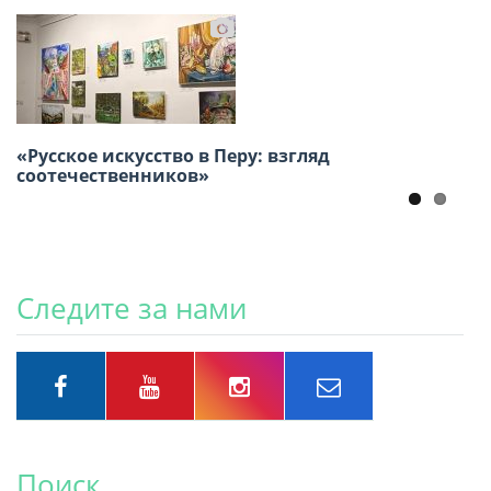
«Русское искусство в Перу: взгляд
В Лиме прошёл XI Детский фестиваль
соотечественников»
русского творчества «Весёлые нотки»
Следите за нами
Поиск