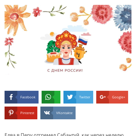
Facebook
Twitter
Google+
Pinterest
VKontakte
Едва в Перу отгремел Сабантуй, как через неделю