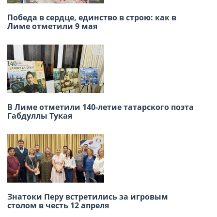
Победа в сердце, единство в строю: как в
Приглашаем на открытие выставки
Лиме отметили 9 мая
художников — соотечественников 2026
В Лиме отметили 140-летие татарского поэта
Х международный конкурс детского рисунка
Габдуллы Тукая
2026
Знатоки Перу встретились за игровым
Масленица в Русском доме в Лиме собрала
столом в честь 12 апреля
большое количество гостей.