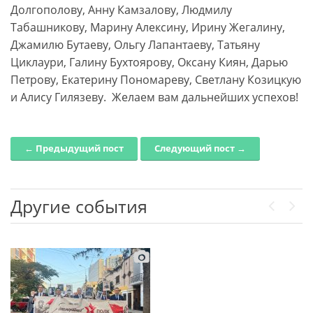
Долгополову, Анну Камзалову, Людмилу
Табашникову, Марину Алексину, Ирину Жегалину,
Джамилю Бутаеву, Ольгу Лапантаеву, Татьяну
Циклаури, Галину Бухтоярову, Оксану Киян, Дарью
Петрову, Екатерину Пономареву, Светлану Козицкую
и Алису Гилязеву. Желаем вам дальнейших успехов!
← Предыдущий пост
Следующий пост →
Post navigation
Другие события
Previou
Next