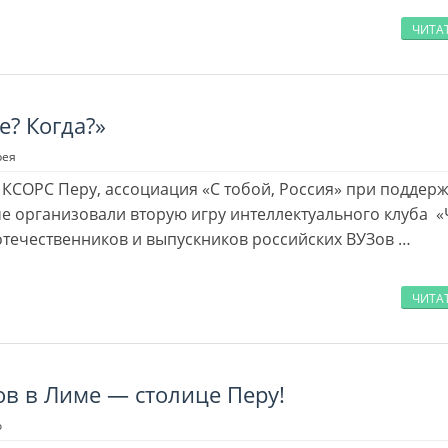
ЧИТА
де? Когда?»
рея
 КСОРС Перу, ассоциация «С тобой, Россия» при поддер
е организовали вторую игру интеллектуального клуба «
отечественников и выпускников российских ВУЗов …
ЧИТА
ов в Лиме — столице Перу!
о