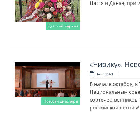
Настя и Даная, при
Детский журнал
Читать далее
«Чирику». Нов
14.11.2021
В начале октября, в
Национальным совет
соотечественников 
Новости диаспоры
российской песни «
Читать далее