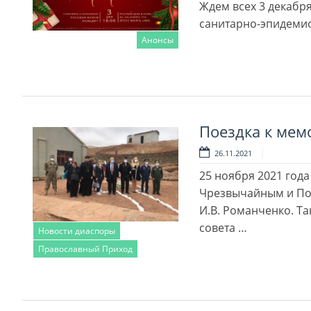
Ждем всех 3 декабря
санитарно-эпидеми
Анонсы
Читать далее
Поездка к мем
26.11.2021
25 ноября 2021 года
Чрезвычайным и По
И.В. Романченко. Т
совета …
Новости диаспоры
Православный Приход
Читать далее