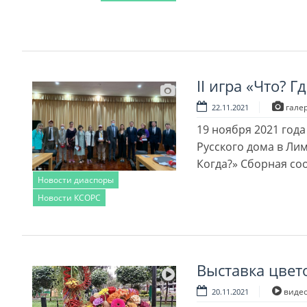
Читать далее
II игра «Что? Г
гале
22.11.2021
19 ноября 2021 года
Русского дома в Лим
Когда?» Сборная со
Новости диаспоры
Новости КСОРС
Читать далее
Выставка цвет
виде
20.11.2021