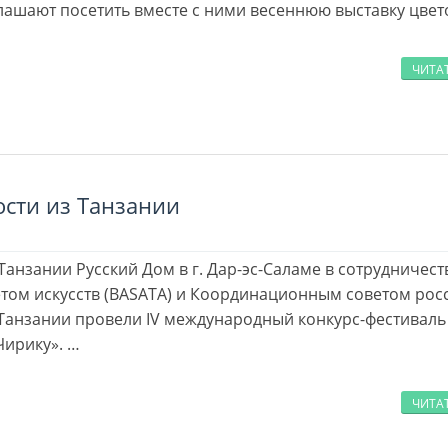
глашают посетить вместе с ними весеннюю выставку цвет
ЧИТА
ости из Танзании
 Танзании Русский Дом в г. Дар-эс-Саламе в сотрудничест
ом искусств (BASATA) и Координационным советом рос
Танзании провели IV международный конкурс-фестиваль
Чирику». …
ЧИТА