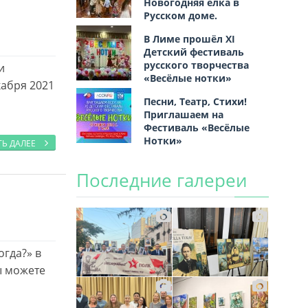
Новогодняя ёлка в
Русском доме.
В Лиме прошёл XI
Детский фестиваль
русского творчества
и
«Весёлые нотки»
кабря 2021
Песни, Театр, Стихи!
Приглашаем на
Фестиваль «Весёлые
Нотки»
ТЬ ДАЛЕЕ
Последние галереи
огда?» в
ы можете