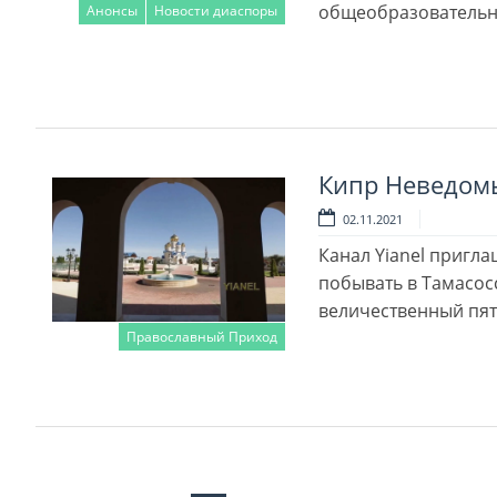
общеобразовательн
Анонсы
Новости диаспоры
Читать далее
Кипр Неведом
02.11.2021
Канал Yianel пригл
побывать в Тамасос
величественный пят
Православный Приход
Читать далее