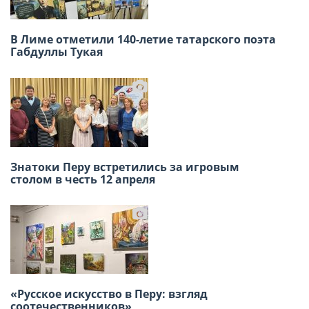
В Лиме отметили 140-летие татарского поэта
Х международный конкурс детского рисунка
Габдуллы Тукая
2026
Знатоки Перу встретились за игровым
Масленица в Русском доме в Лиме собрала
столом в честь 12 апреля
большое количество гостей.
«Русское искусство в Перу: взгляд
В Лиме прошёл XI Детский фестиваль
соотечественников»
русского творчества «Весёлые нотки»