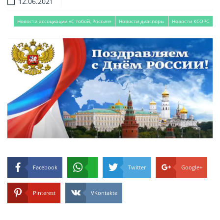
12.06.2021
Новости ассоциации «С тобой, Россия»
Новости диаспоры
Новости КСОРС
Facebook
Twitter
Google+
Pinterest
VKontakte