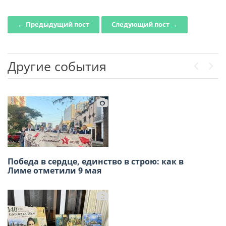
← Предыдущий пост
Следующий пост →
Post navigation
Другие события
Previou
Next
Победа в сердце, единство в строю: как в
Приглашаем на открытие выставки
Лиме отметили 9 мая
художников — соотечественников 2026