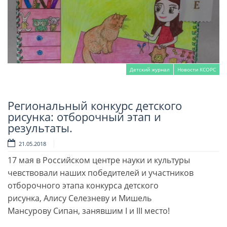
Детский журнал
Новости КСОРС
Региональный конкурс детского
Читать далее
рисунка: отборочный этап и
результаты.
21.05.2018
17 мая в Российском центре науки и культуры
чевствовали наших победителей и участников
отборочного этапа конкурса детского
рисунка, Алису Селезневу и Мишель
Мансурову Сипан, занявшим I и III место!