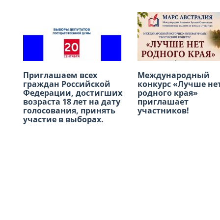
Приглашаем всех
В честь
Международный
22 июня — День па
граждан Российской
Международного дня
конкурс «Лучше не
и скорби «Свеча
Федерации, достигших
дружбы приглашаем
родного края»
памяти»
возраста 18 лет на дату
вас провести
приглашает
голосования, принять
субботний день в
участников!
участие в выборах.
Русском доме в Лиме!