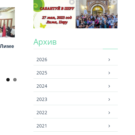
Архив
 Лиме
Архив
в16-
2026
а
2025
2024
2023
2022
2021