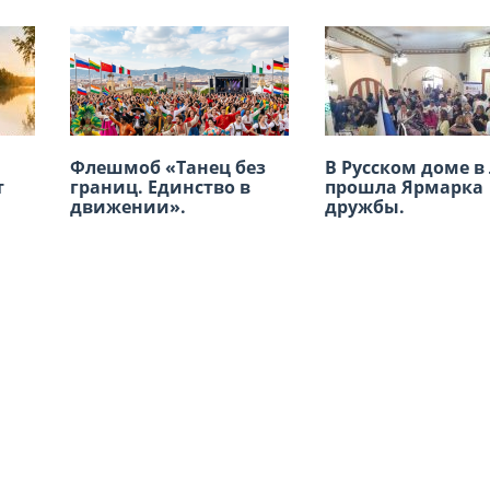
мяти
Флешмоб «Танец без
XVIII Региональная
В Русском доме в
Заседание ВКС
т
границ. Единство в
конференция
прошла Ярмарка
россйских
движении».
российских
дружбы.
соотечественнико
соотечественников
17 июня, г. Москв
стран Латинской
Америки