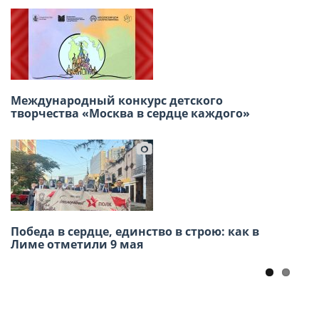
В Лиме состоится премьера спектакля
Международный конкурс детского
«Тоня»: глубокая история о мужестве
творчества «Москва в сердце каждого»
тружениц тыла
Победа в сердце, единство в строю: как в
Память через океан: Конкурс «История моей
Лиме отметили 9 мая
семьи в истории Великой Отечественной
войны» для соотечественников в Америке