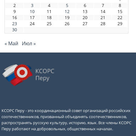
2
3
4
5
6
7
8
9
10
11
12
13
14
15
16
17
18
19
20
21
22
23
24
25
26
27
28
29
30
« Май
Июл »
КСОРС Перу - это координационный совет организаций российских
соотечественников, призванный объединять соотечественников,
распространять русскую культуру, историю, язык. Все члены КСОРС
Перу работают на добровольных, общественных началах.