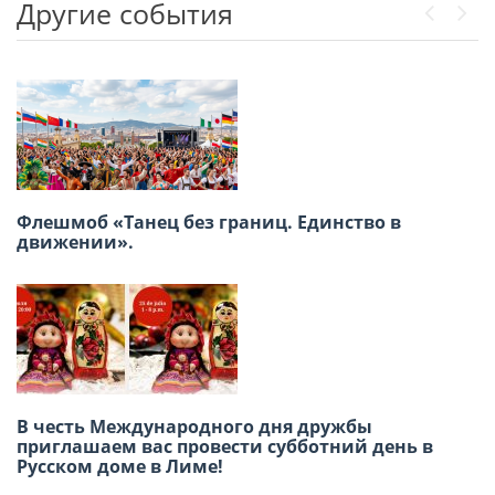
Другие события
Previou
Next
Флешмоб «Танец без границ. Единство в
Приглашаем принять участие в Акции
движении».
«Бессмертный полк» 9 Мая
В честь Международного дня дружбы
В Лиме отметили 140-летие татарского поэта
приглашаем вас провести субботний день в
Габдуллы Тукая
Русском доме в Лиме!