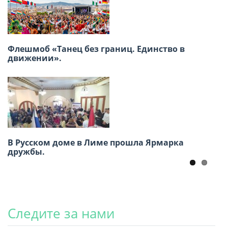
XVIII Региональная конференция российских
Флешмоб «Танец без границ. Единство в
соотечественников стран Латинской
движении».
Америки
В Русском доме в Лиме прошла Ярмарка
Заседание ВКС россйских
дружбы.
соотечественников16-17 июня, г. Москва
Следите за нами