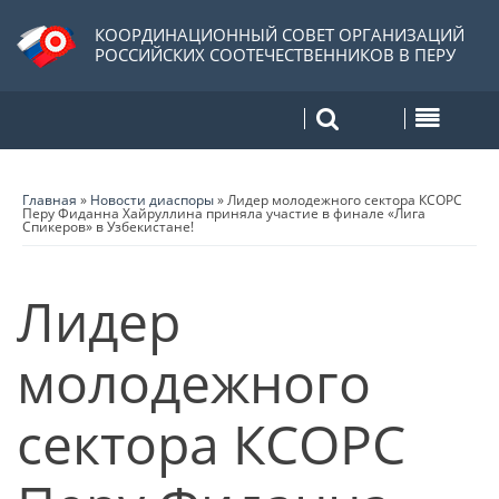
КООРДИНАЦИОННЫЙ СОВЕТ ОРГАНИЗАЦИЙ
РОССИЙСКИХ СООТЕЧЕСТВЕННИКОВ В ПЕРУ
Главная
»
Новости диаспоры
»
Лидер молодежного сектора КСОРС
Перу Фиданна Хайруллина приняла участие в финале «Лига
Спикеров» в Узбекистане!
Лидер
молодежного
сектора КСОРС