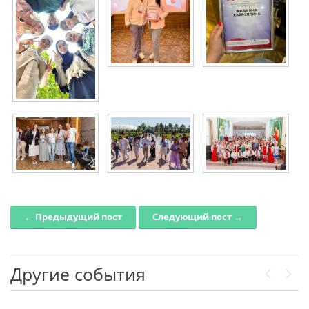
← Предыдущий пост
Следующий пост →
Post navigation
Другие события
Previou
Next