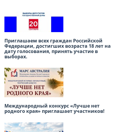
Приглашаем всех граждан Российской
В честь Международного дня дружбы
Федерации, достигших возраста 18 лет на
приглашаем вас провести субботний день в
дату голосования, принять участие в
Русском доме в Лиме!
выборах.
22 июня — День памяти и скорби «Свеча
Международный конкурс «Лучше нет
памяти»
родного края» приглашает участников!