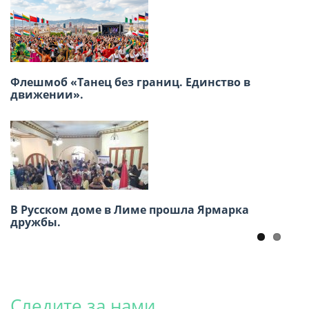
XVIII Региональная конференция российских
Флешмоб «Танец без границ. Единство в
соотечественников стран Латинской
движении».
Америки
В Русском доме в Лиме прошла Ярмарка
Заседание ВКС россйских
дружбы.
соотечественников16-17 июня, г. Москва
Следите за нами