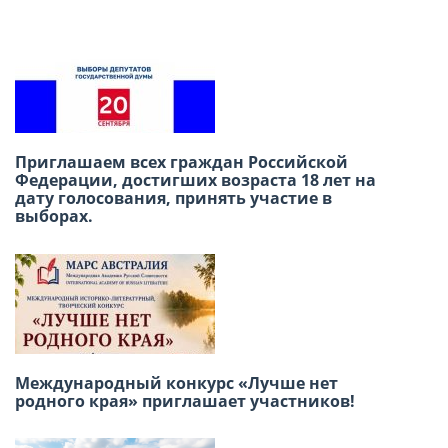
Previou
Next
Приглашаем всех граждан Российской
В честь Международного дня дружбы
Федерации, достигших возраста 18 лет на
приглашаем вас провести субботний день в
дату голосования, принять участие в
Русском доме в Лиме!
выборах.
22 июня — День памяти и скорби «Свеча
Международный конкурс «Лучше нет
памяти»
родного края» приглашает участников!