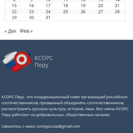
15
16
17
18
19
20
21
22
23
24
25
26
27
28
29
30
31
« Дек
Фев »
КСОРС Перу - это координационный совет организаций российских
соотечественников, призванный объединять соотечественников,
распространять русскую культуру, историю, язык. Все члены КСОРС
Перу работают на добровольных, общественных началах.
Свяжитесь с нами:
contigorusia@gmail.com