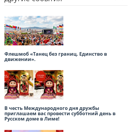
Previou
Next
Флешмоб «Танец без границ. Единство в
Приглашаем принять участие в Акции
движении».
«Бессмертный полк» 9 Мая
В честь Международного дня дружбы
В Лиме отметили 140-летие татарского поэта
приглашаем вас провести субботний день в
Габдуллы Тукая
Русском доме в Лиме!