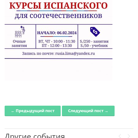
← Предыдущий пост
Следующий пост →
Post navigation
Другие события