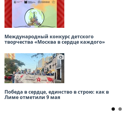
В Лиме состоится премьера спектакля
Международный конкурс детского
«Тоня»: глубокая история о мужестве
творчества «Москва в сердце каждого»
тружениц тыла
Победа в сердце, единство в строю: как в
Память через океан: Конкурс «История моей
Лиме отметили 9 мая
семьи в истории Великой Отечественной
войны» для соотечественников в Америке