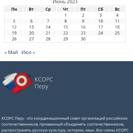
Июнь 2023
Пн
Вт
Ср
Чт
Пт
Сб
Вс
1
2
3
4
5
6
7
8
9
10
11
12
13
14
15
16
17
18
19
20
21
22
23
24
25
26
27
28
29
30
« Май
Июл »
КСОРС Перу - это координационный совет организаций российских
соотечественников, призванный объединять соотечественников,
распространять русскую культуру, историю, язык. Все члены КСОРС