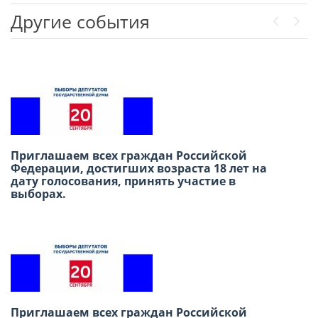
Другие события
Previou
Next
Приглашаем всех граждан Российской
В честь Международного дня дружбы
Федерации, достигших возраста 18 лет на
приглашаем вас провести субботний день в
дату голосования, принять участие в
Русском доме в Лиме!
выборах.
Международный конкурс детского
Приглашаем всех граждан Российской
творчества «Москва в сердце каждого»