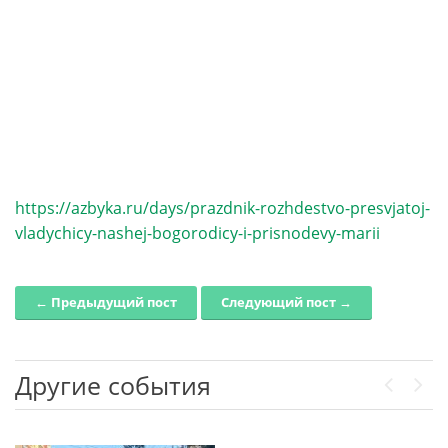
https://azbyka.ru/days/prazdnik-rozhdestvo-presvjatoj-
vladychicy-nashej-bogorodicy-i-prisnodevy-marii
← Предыдущий пост
Следующий пост →
Post navigation
Другие события
Previou
Next