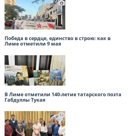
Победа в сердце, единство в строю: как в
Приглашаем на открытие выставки
Лиме отметили 9 мая
художников — соотечественников 2026
В Лиме отметили 140-летие татарского поэта
Масленица в Русском доме в Лиме собрала
Габдуллы Тукая
большое количество гостей.