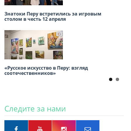
Знатоки Перу встретились за игровым
В Перу два дня подряд проходил ежегодный
столом в честь 12 апреля
татарский праздник Сабантуй!
«Русское искусство в Перу: взгляд
15 Марта в Лиме прошёл День русских
соотечественников»
мастериц.
Следите за нами