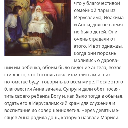
что у бла­го­че­сти­вой
се­мей­ной па­ры из
Иеру­са­ли­ма, Ио­а­ки­ма
и Ан­ны, дол­гое вре­мя
не бы­ло де­тей. Они
очень стра­да­ли от
это­го. И вот од­на­жды,
ко­г­да они по­рознь
мо­ли­лись о да­ро­ва­
нии им ре­бен­ка, обо­им бы­ло ви­де­ние ан­ге­ла, воз­ве­
стив­ше­го, что Гос­подь внял их мо­лит­вам и о их
потом­стве бу­дут го­во­рить во всем ми­ре. По­сле это­го
бла­го­ве­стия Ан­на за­ча­ла. Су­пру­ги да­ли обет по­свя­
тить сво­е­го ре­бен­ка Бо­гу и, как бы­ло то­г­да в обы­чае,
от­дать его в Иеру­са­лим­ский храм для слу­же­ния и
вос­пи­та­ния до со­вер­шен­но­ле­тия. Че­рез де­вять ме­
ся­цев Ан­на ро­ди­ла дочь, ко­то­рую на­з­ва­ли Ма­ри­ей.