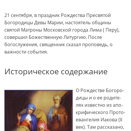
21 сентября, в праздник Рождества Пресвятой
Богородицы Девы Марии, настоятель общины
святой Матроны Московской города Лима ( Перу),
совершил Божественную Литургию. После
богослужения, священник сказал проповедь, о
важности события.
Историческое содержание
О Рож­де­стве Бо­го­ро­
ди­цы и о ее ро­ди­те­
лях из­вест­но из апо­
кри­фи­че­ско­го Про­то­
е­ван­ге­лия Иа­ко­ва (II
век). Там рас­ска­за­но,