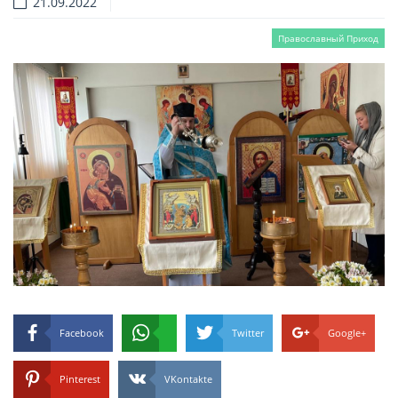
21.09.2022
Православный Приход
Facebook
Twitter
Google+
Pinterest
VKontakte