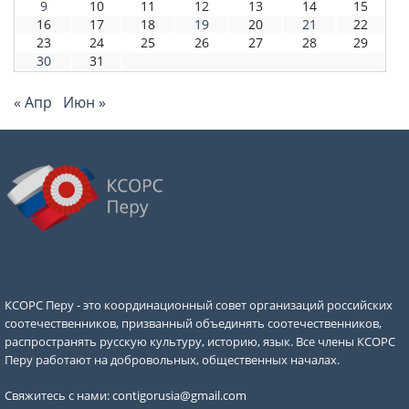
9
10
11
12
13
14
15
16
17
18
19
20
21
22
23
24
25
26
27
28
29
30
31
« Апр
Июн »
КСОРС Перу - это координационный совет организаций российских
соотечественников, призванный объединять соотечественников,
распространять русскую культуру, историю, язык. Все члены КСОРС
Перу работают на добровольных, общественных началах.
Свяжитесь с нами:
contigorusia@gmail.com