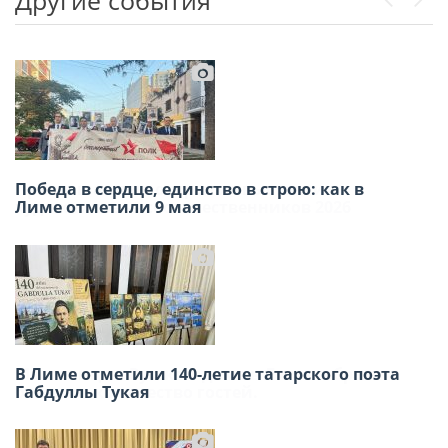
Previou
Next
Победа в сердце, единство в строю: как в
Приглашаем на открытие выставки
Лиме отметили 9 мая
художников — соотечественников 2026
В Лиме отметили 140-летие татарского поэта
Масленица в Русском доме в Лиме собрала
Габдуллы Тукая
большое количество гостей.