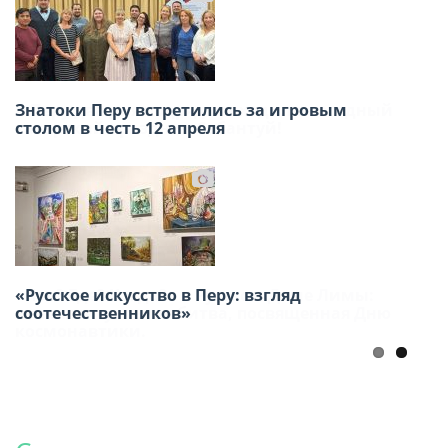
Знатоки Перу встретились за игровым
В Перу два дня подряд проходил ежегодный
столом в честь 12 апреля
татарский праздник Сабантуй!
«Русское искусство в Перу: взгляд
«Что? Где? Когда?» в Русском Доме Лимы:
соотечественников»
интеллектуальная битва, посвященная Дню
космонавтики.