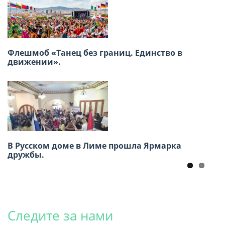
XVIII Региональная конференция российских
Флешмоб «Танец без границ. Единство в
соотечественников стран Латинской
движении».
Америки
В Русском доме в Лиме прошла Ярмарка
Заседание ВКС россйских
дружбы.
соотечественников16-17 июня, г. Москва
Следите за нами