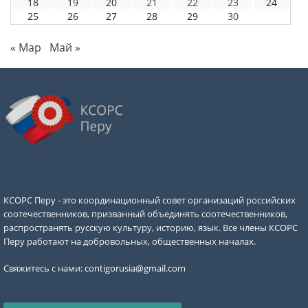
18
19
20
21
22
23
24
25
26
27
28
29
30
« Мар
Май »
КСОРС Перу - это координационный совет организаций российских
соотечественников, призванный объединять соотечественников,
распространять русскую культуру, историю, язык. Все члены КСОРС
Перу работают на добровольных, общественных началах.
Свяжитесь с нами:
contigorusia@gmail.com