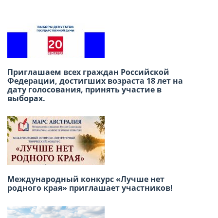
Приглашаем всех граждан Российской
В честь Международного дня дружбы
Федерации, достигших возраста 18 лет на
приглашаем вас провести субботний день в
дату голосования, принять участие в
Русском доме в Лиме!
выборах.
22 июня — День памяти и скорби «Свеча
Международный конкурс «Лучше нет
памяти»
родного края» приглашает участников!