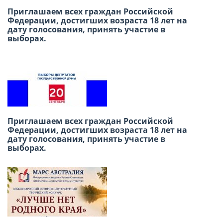
Приглашаем всех граждан Российской
В честь Международного дня дружбы
Федерации, достигших возраста 18 лет на
приглашаем вас провести субботний день в
дату голосования, принять участие в
Русском доме в Лиме!
выборах.
Международный конкурс детского
Приглашаем всех граждан Российской
творчества «Москва в сердце каждого»
Федерации, достигших возраста 18 лет на
дату голосования, принять участие в
выборах.
Победа в сердце, единство в строю: как в
Лиме отметили 9 мая