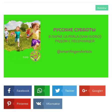
Анонсы
Facebook
Twitter
Google+
Pinterest
VKontakte