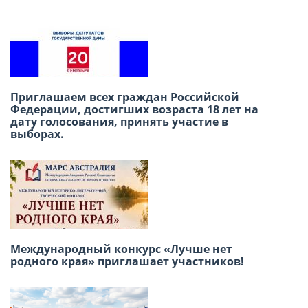
Международный конкурс детского
Приглашаем всех граждан Российской
творчества «Москва в сердце каждого»
Федерации, достигших возраста 18 лет на
дату голосования, принять участие в
выборах.
Победа в сердце, единство в строю: как в
Лиме отметили 9 мая
Международный конкурс «Лучше нет
родного края» приглашает участников!