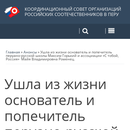
КООРДИНАЦИОННЫЙ СОВЕТ ОРГАНИЗАЦИЙ
РОССИЙСКИХ СООТЕЧЕСТВЕННИКОВ В ПЕРУ
Главная
»
Анонсы
»
Ушла из жизни основатель и попечитель
перуано-русской школы Максим Горький и ассоциации «С тобой,
Россия» Майя Владимировна Роменец.
Ушла из жизни
основатель и
попечитель