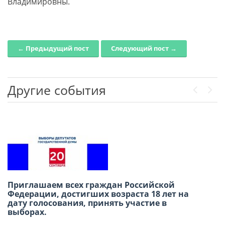
Владимировны.
← Предыдущий пост
Следующий пост →
Post navigation
Другие события
Previou
Next
Приглашаем всех граждан Российской
В честь Международного дня дружбы
Федерации, достигших возраста 18 лет на
приглашаем вас провести субботний день в
дату голосования, принять участие в
Русском доме в Лиме!
выборах.