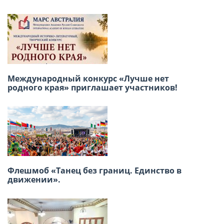
22 июня — День памяти и скорби «Свеча
Международный конкурс «Лучше нет
памяти»
родного края» приглашает участников!
XVIII Региональная конференция российских
Флешмоб «Танец без границ. Единство в
соотечественников стран Латинской
движении».
Америки