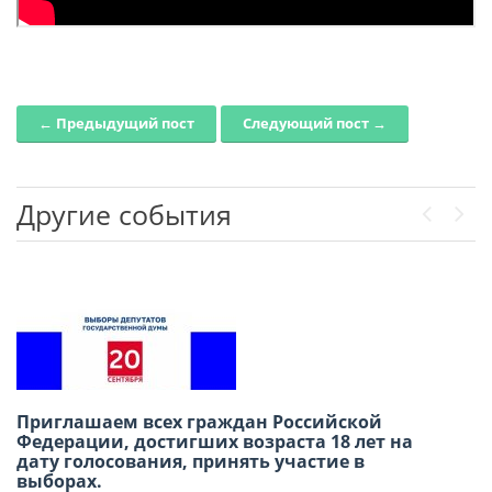
← Предыдущий пост
Следующий пост →
Post navigation
Другие события
Previou
Next
Приглашаем всех граждан Российской
В честь Международного дня дружбы
Федерации, достигших возраста 18 лет на
приглашаем вас провести субботний день в
дату голосования, принять участие в
Русском доме в Лиме!
выборах.