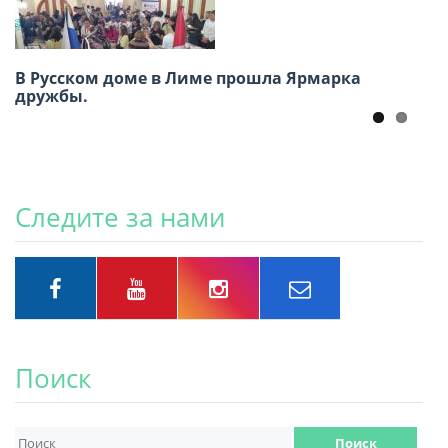
В Русском доме в Лиме прошла Ярмарка
Заседание ВКС россйских
дружбы.
соотечественников16-17 июня, г. Москва
Следите за нами
Поиск